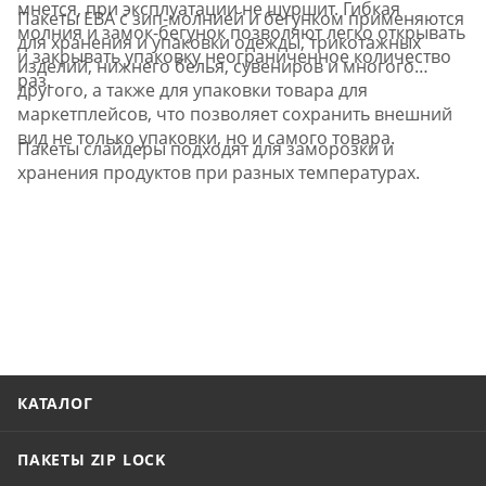
мнется, при эксплуатации не шуршит. Гибкая
Пакеты ЕВА с зип-молнией и бегунком применяются
молния и замок-бегунок позволяют легко открывать
для хранения и упаковки одежды, трикотажных
и закрывать упаковку неограниченное количество
изделий, нижнего белья, сувениров и многого
раз.
другого, а также для упаковки товара для
маркетплейсов, что позволяет сохранить внешний
вид не только упаковки, но и самого товара.
Пакеты слайдеры подходят для заморозки и
хранения продуктов при разных температурах.
КАТАЛОГ
ПАКЕТЫ ZIP LOCK