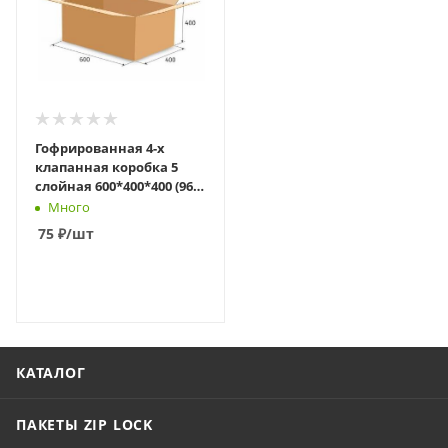
Гофрированная 4-х
клапанная коробка 5
слойная 600*400*400 (96
л) для маркетплейса
Много
Wildberries б/у
75
₽
/шт
В КОРЗИНУ
КАТАЛОГ
ПАКЕТЫ ZIP LOCK