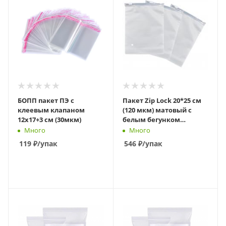
БОПП пакет ПЭ с
Пакет Zip Lock 20*25 см
клеевым клапаном
(120 мкм) матовый с
12х17+3 см (30мкм)
белым бегунком
слайдер
Много
Много
119
₽
/упак
546
₽
/упак
В КОРЗИНУ
В КОРЗИНУ