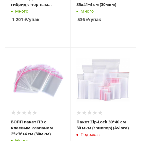
гибрид с черным
35х41+4 см (30мкм)
бегунком слайдер
Много
Много
1 201
₽
/упак
536
₽
/упак
В КОРЗИНУ
В КОРЗИНУ
БОПП пакет ПЭ с
Пакет Zip-Lock 30*40 см
клеевым клапаном
30 мкм (гриппер) (Aviora)
25х36+4 см (30мкм)
Под заказ
Много