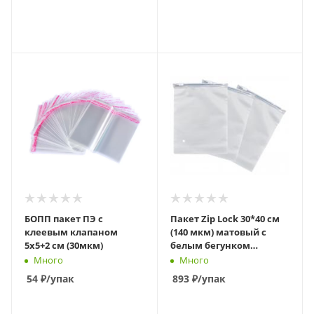
В КОРЗИНУ
В КОРЗИНУ
БОПП пакет ПЭ с
Пакет Zip Lock 30*40 см
клеевым клапаном
(140 мкм) матовый с
5х5+2 см (30мкм)
белым бегунком
слайдер
Много
Много
54
₽
/упак
893
₽
/упак