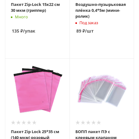
Пакет Zip-Lock 15х22 см
Воздушно-пузырьковая
30 мкм (гриппер)
плёнка 0,4*5м (мини-
ролик)
Много
Под заказ
135
₽
/упак
89
₽
/шт
В КОРЗИНУ
В КОРЗИНУ
Пакет Zip Lock 25*35 см
БОПП пакет ПЭ с
(140 мкм) розовый
клеевым клапаном