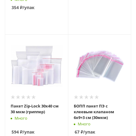
354
₽
/упак
В КОРЗИНУ
Пакет Zip-Lock 30х40 см
БОПП пакет ПЭ с
30 мкм (гриппер)
клеевым клапаном
6х9+3 см (30мкм)
Много
Много
594
₽
/упак
67
₽
/упак