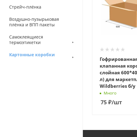
Стрейч-плёнка
Воздушно-пузырьковая
плёнка и ВПП пакеты
Самоклеящиеся
термоэтикетки
Картонные коробки
Гофрированная
клапанная кор
слойная 600*400*400 (96
л) для маркет
Wildberries б/у
Много
75
₽
/шт