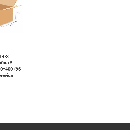
 4-х
обка 5
плейса