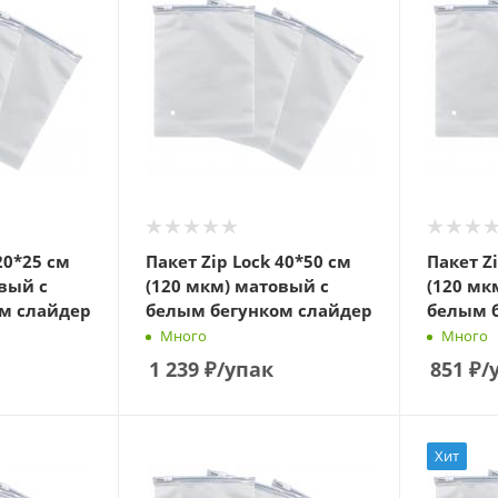
20*25 см
Пакет Zip Lock 40*50 см
Пакет Z
вый с
(120 мкм) матовый с
(120 мк
м слайдер
белым бегунком слайдер
белым 
Много
Много
1 239
₽
/упак
851
₽
/
Хит