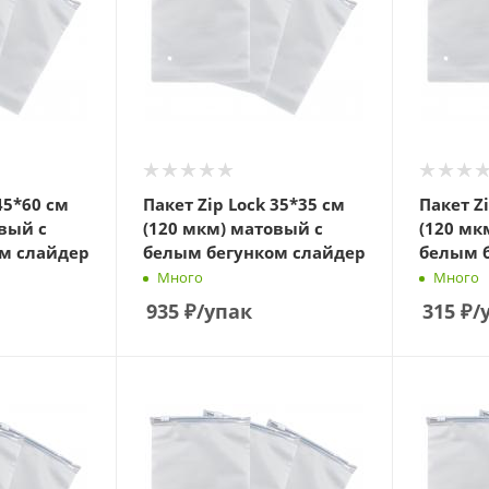
45*60 см
Пакет Zip Lock 35*35 см
Пакет Z
вый с
(120 мкм) матовый с
(120 мк
м слайдер
белым бегунком слайдер
белым 
Много
Много
935
₽
/упак
315
₽
/