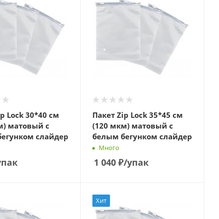
ip Lock 30*40 см
Пакет Zip Lock 35*45 см
м) матовый с
(120 мкм) матовый с
бегунком слайдер
белым бегунком слайдер
Много
упак
1 040
₽
/упак
Хит