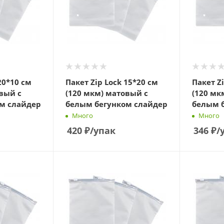
20*10 см
Пакет Zip Lock 15*20 см
Пакет Z
вый с
(120 мкм) матовый с
(120 мк
м слайдер
белым бегунком слайдер
белым 
Много
Много
420
₽
/упак
346
₽
/