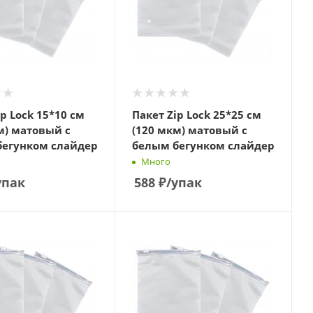
ip Lock 15*10 см
Пакет Zip Lock 25*25 см
м) матовый с
(120 мкм) матовый с
бегунком слайдер
белым бегунком слайдер
Много
упак
588
₽
/упак