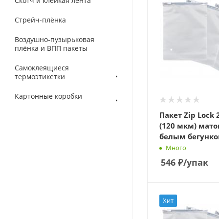
Скотч и клейкая лента
Стрейч-плёнка
Воздушно-пузырьковая
плёнка и ВПП пакеты
Самоклеящиеся
термоэтикетки
Картонные коробки
Пакет Zip Lock 
(120 мкм) мато
белым бегунко
Много
546
₽
/упак
Хит