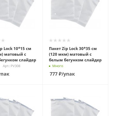
ip Lock 10*15 см
Пакет Zip Lock 30*35 см
м) матовый с
(120 мкм) матовый с
бегунком слайдер
белым бегунком слайдер
Арт.: PV308
Много
упак
777
₽
/упак