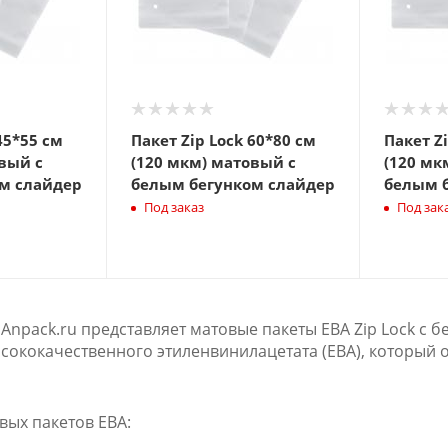
45*55 см
Пакет Zip Lock 60*80 см
Пакет Z
вый с
(120 мкм) матовый с
(120 мк
м слайдер
белым бегунком слайдер
белым 
Под заказ
Под зак
Anpack.ru представляет матовые пакеты ЕВА Zip Lock с 
сококачественного этиленвинилацетата (ЕВА), который
вых пакетов ЕВА: