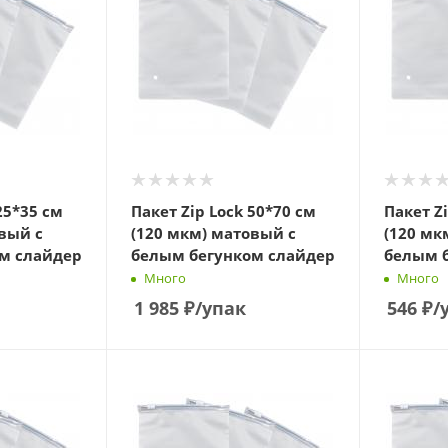
25*35 см
Пакет Zip Lock 50*70 см
Пакет Z
вый с
(120 мкм) матовый с
(120 мк
м слайдер
белым бегунком слайдер
белым 
Много
Много
1 985
₽
/упак
546
₽
/