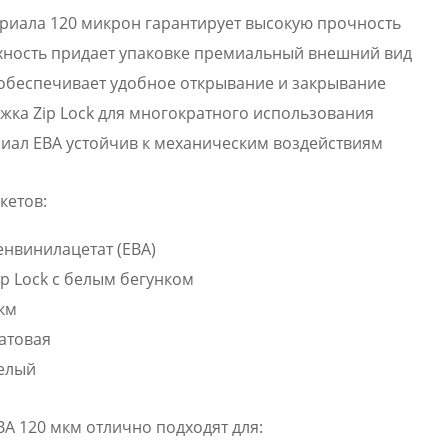
риала 120 микрон гарантирует высокую прочность
хность придает упаковке премиальный внешний вид
обеспечивает удобное открывание и закрывание
жка Zip Lock для многократного использования
иал ЕВА устойчив к механическим воздействиям
кетов:
енвинилацетат (ЕВА)
ip Lock с белым бегунком
км
атовая
белый
А 120 мкм отлично подходят для: