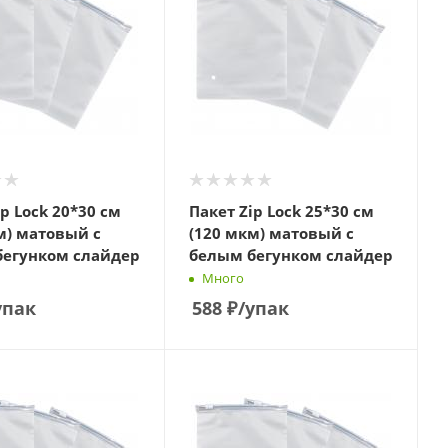
ip Lock 20*30 см
Пакет Zip Lock 25*30 см
м) матовый с
(120 мкм) матовый с
бегунком слайдер
белым бегунком слайдер
Много
упак
588
₽
/упак