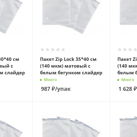
30*40 см
Пакет Zip Lock 35*40 см
Пакет Z
вый с
(140 мкм) матовый с
(140 мк
м слайдер
белым бегунком слайдер
белым 
Много
Много
987
₽
/упак
1 628
₽