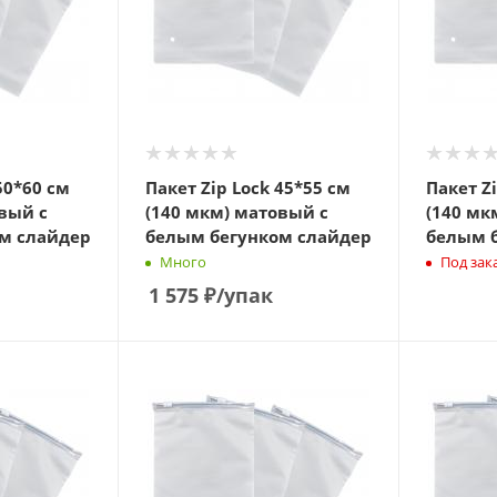
50*60 см
Пакет Zip Lock 45*55 см
Пакет Z
вый с
(140 мкм) матовый с
(140 мк
м слайдер
белым бегунком слайдер
белым 
Много
Под зак
1 575
₽
/упак