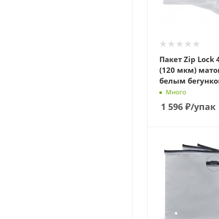
Пакет Zip Lock 
(120 мкм) мато
белым бегунко
Много
1 596
₽
/упак