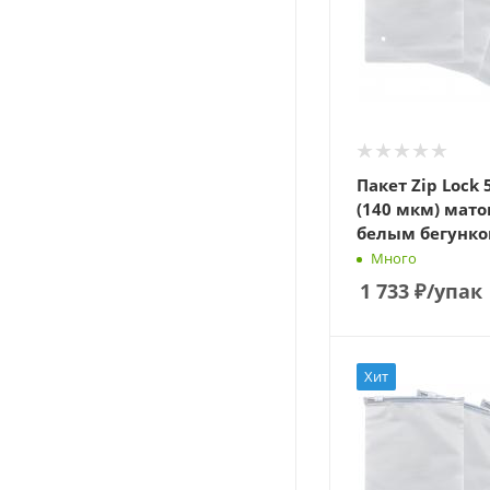
Пакет Zip Lock 
(140 мкм) мато
белым бегунко
Много
1 733
₽
/упак
Хит