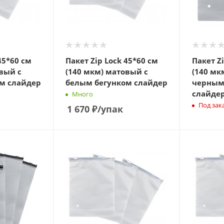
45*60 см
Пакет Zip Lock 45*60 см
Пакет Z
вый с
(140 мкм) матовый с
(140 мк
м слайдер
белым бегунком слайдер
черным
слайде
Много
Под зак
1 670
₽
/упак