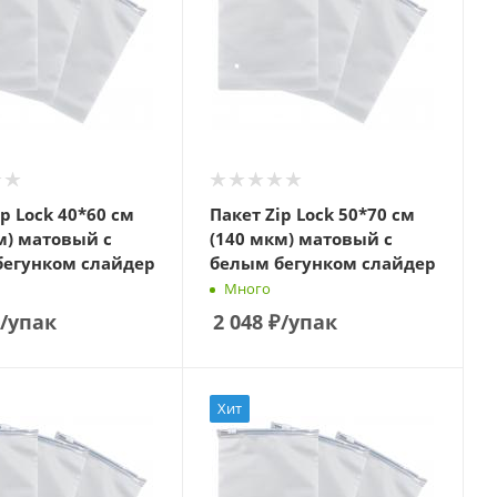
ip Lock 40*60 см
Пакет Zip Lock 50*70 см
м) матовый с
(140 мкм) матовый с
бегунком слайдер
белым бегунком слайдер
Много
/упак
2 048
₽
/упак
Хит