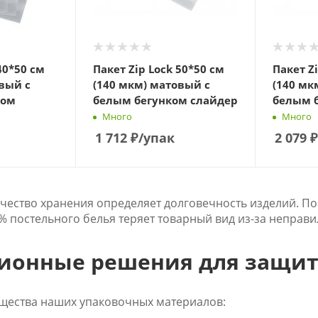
40*50 см
Пакет Zip Lock 50*50 см
Пакет Z
вый с
(140 мкм) матовый с
(140 мк
ком
белым бегунком слайдер
белым 
Много
Много
1 712
₽
/упак
2 079
₽
качество хранения определяет долговечность изделий. 
0% постельного белья теряет товарный вид из-за неправ
ионные решения для защи
ества наших упаковочных материалов: