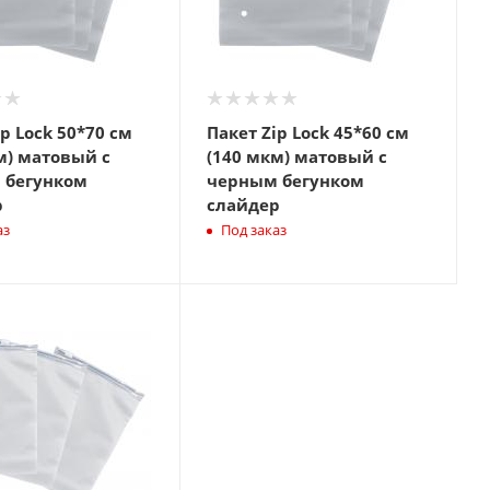
ip Lock 50*70 см
Пакет Zip Lock 45*60 см
м) матовый с
(140 мкм) матовый с
 бегунком
черным бегунком
р
слайдер
аз
Под заказ