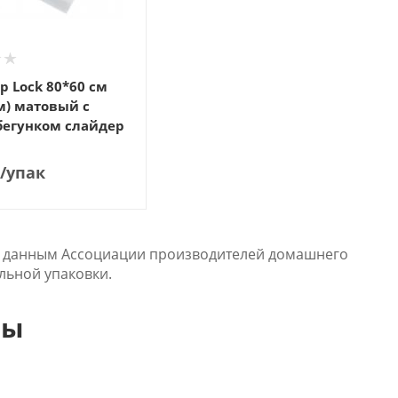
ip Lock 80*60 см
м) матовый с
бегунком слайдер
/упак
По данным Ассоциации производителей домашнего
ильной упаковки.
ты