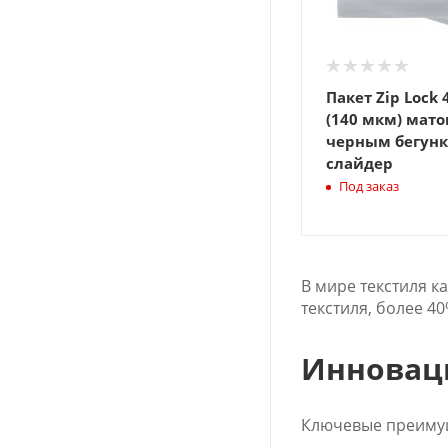
Пакет Zip Lock 
(140 мкм) мато
черным бегун
слайдер
Под заказ
В мире текстиля 
текстиля, более 4
Инновац
Ключевые преимущ