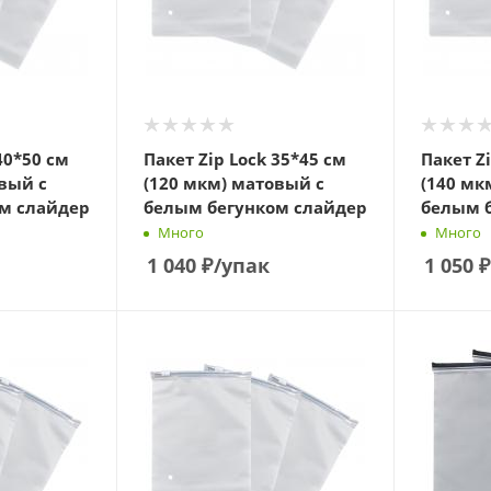
40*50 см
Пакет Zip Lock 35*45 см
Пакет Z
вый с
(120 мкм) матовый с
(140 мк
м слайдер
белым бегунком слайдер
белым 
Много
Много
1 040
₽
/упак
1 050
₽