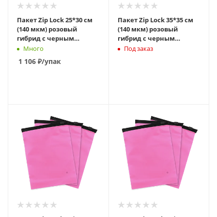
Пакет Zip Lock 25*30 см
Пакет Zip Lock 35*35 см
(140 мкм) розовый
(140 мкм) розовый
гибрид с черным
гибрид с черным
бегунком слайдер
бегунком слайдер
Много
Под заказ
1 106
₽
/упак
В КОРЗИНУ