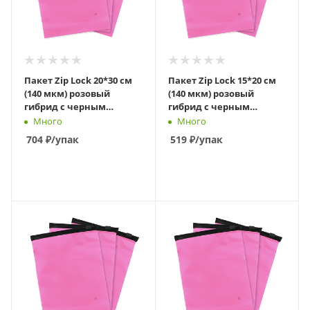
Пакет Zip Lock 20*30 см
Пакет Zip Lock 15*20 см
(140 мкм) розовый
(140 мкм) розовый
гибрид с черным
гибрид с черным
бегунком слайдер
бегунком слайдер
Много
Много
704
₽
/упак
519
₽
/упак
В КОРЗИНУ
В КОРЗИНУ