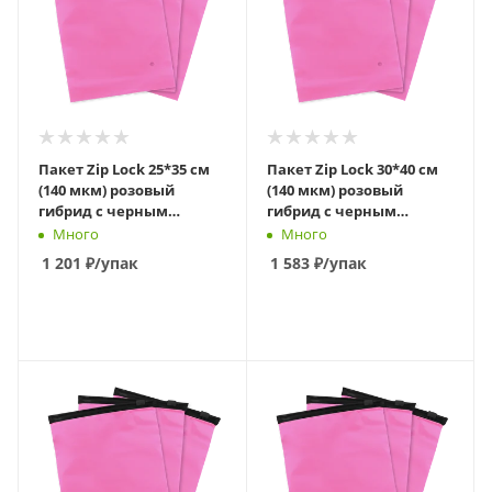
Пакет Zip Lock 25*35 см
Пакет Zip Lock 30*40 см
(140 мкм) розовый
(140 мкм) розовый
гибрид с черным
гибрид с черным
бегунком слайдер
бегунком слайдер
Много
Много
1 201
₽
/упак
1 583
₽
/упак
В КОРЗИНУ
В КОРЗИНУ