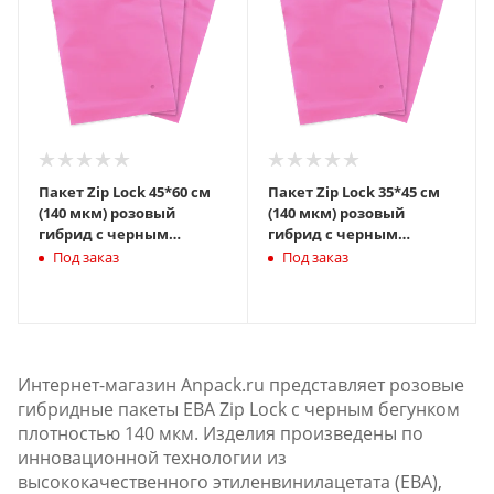
Пакет Zip Lock 45*60 см
Пакет Zip Lock 35*45 см
(140 мкм) розовый
(140 мкм) розовый
гибрид с черным
гибрид с черным
бегунком слайдер
бегунком слайдер
Под заказ
Под заказ
Интернет-магазин Anpack.ru представляет розовые
гибридные пакеты ЕВА Zip Lock с черным бегунком
плотностью 140 мкм. Изделия произведены по
инновационной технологии из
высококачественного этиленвинилацетата (ЕВА),