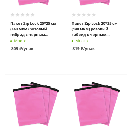
Пакет Zip Lock 25*25 см
Пакет Zip Lock 20*25 см
(140 мкм) розовый
(140 мкм) розовый
гибрид с черным
гибрид с черным
бегунком слайдер
бегунком слайдер
Много
Много
809
₽
/упак
819
₽
/упак
В КОРЗИНУ
В КОРЗИНУ