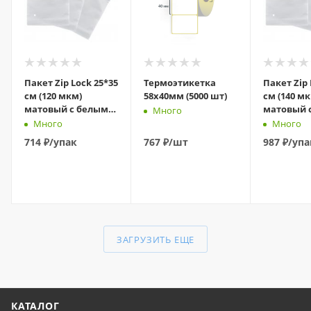
Пакет Zip Lock 25*35
Термоэтикетка
Пакет Zip 
см (120 мкм)
58x40мм (5000 шт)
см (140 м
матовый с белым
матовый 
Много
бегунком слайдер
бегунком
Много
Много
714
₽
/упак
767
₽
/шт
987
₽
/упа
В КОРЗИНУ
В КОРЗИНУ
В КО
ЗАГРУЗИТЬ ЕЩЕ
КАТАЛОГ