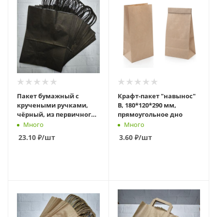
Пакет бумажный с
Крафт-пакет "навынос"
кручеными ручками,
В, 180*120*290 мм,
чёрный, из первичного
прямоугольное дно
сырья, 240 х 140 х 280 мм
Много
Много
23.10
₽
/шт
3.60
₽
/шт
В КОРЗИНУ
В КОРЗИНУ