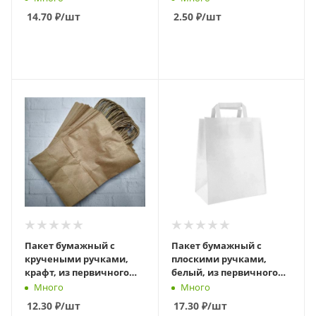
14.70
₽
/шт
2.50
₽
/шт
В КОРЗИНУ
В КОРЗИНУ
Пакет бумажный с
Пакет бумажный с
кручеными ручками,
плоскими ручками,
крафт, из первичного
белый, из первичного
сырья, 220 х 120 х 250 мм
сырья, 240 х 140 х 280 мм
Много
Много
12.30
₽
/шт
17.30
₽
/шт