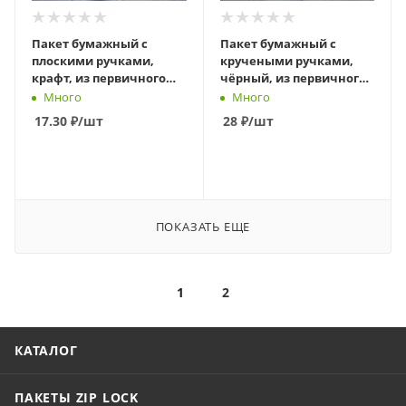
Пакет бумажный с
Пакет бумажный с
плоскими ручками,
кручеными ручками,
крафт, из первичного
чёрный, из первичного
сырья, 350 х 150 х 450 мм
сырья, 260 х 150 х 340 мм
Много
Много
17.30
₽
/шт
28
₽
/шт
В КОРЗИНУ
В КОРЗИНУ
ПОКАЗАТЬ ЕЩЕ
1
2
КАТАЛОГ
ПАКЕТЫ ZIP LOCK