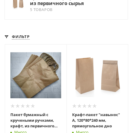
из первичного сырья
5 ТОВАРОВ
ФИЛЬТР
Пакет бумажный с
Крафт-пакет "навынос"
кручеными ручками,
А, 120*80*240 мм,
крафт, из первичного
прямоугольное дно
сырья, 260 х 150 х 350 мм
Много
Много