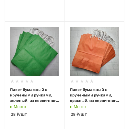
В КОРЗИНУ
В КОРЗИНУ
Пакет бумажный с
Пакет бумажный с
кручеными ручками,
кручеными ручками,
зеленый, из первичного
красный, из первичного
сырья, 260 х 150 х 340 мм
сырья, 260 х 150 х 340 мм
Много
Много
28
₽
/шт
28
₽
/шт