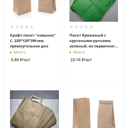
Крафт-пакет "навынос"
Пакет бумажный с
С, 220*120*290 мм,
кручеными ручками,
прямоугольное дно
зеленый, из первичного
сырья, 240 х 140 х 280 мм
Много
Много
3.80
₽
/шт
23.10
₽
/шт
В КОРЗИНУ
В КОРЗИНУ