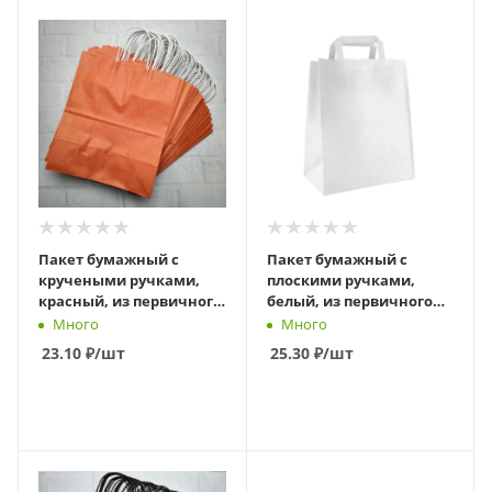
Пакет бумажный с
Пакет бумажный с
кручеными ручками,
плоскими ручками,
красный, из первичного
белый, из первичного
сырья, 240 х 140 х 280 мм
сырья, 320 х 200 х 370 мм
Много
Много
23.10
₽
/шт
25.30
₽
/шт
В КОРЗИНУ
В КОРЗИНУ