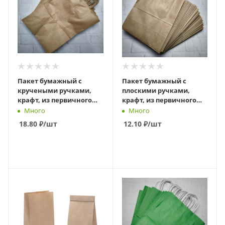
Пакет бумажный с
Пакет бумажный с
кручеными ручками,
плоскими ручками,
крафт, из первичного
крафт, из первичного
сырья, 350 х 150 х 450 мм
сырья, 240 х 140 х 280 мм
Много
Много
18.80
₽
/шт
12.10
₽
/шт
В КОРЗИНУ
В КОРЗИНУ