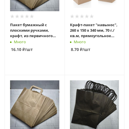
Пакет бумажный с
Крафт-пакет "навынос",
плоскими ручками,
260 х 150 х 340 мм, 70 г./
крафт, из первичного
кв.м, прямоугольное
сырья, 320 х 200 х 370 мм
дно
Много
Много
16.10
₽
/шт
8.70
₽
/шт
В КОРЗИНУ
В КОРЗИНУ