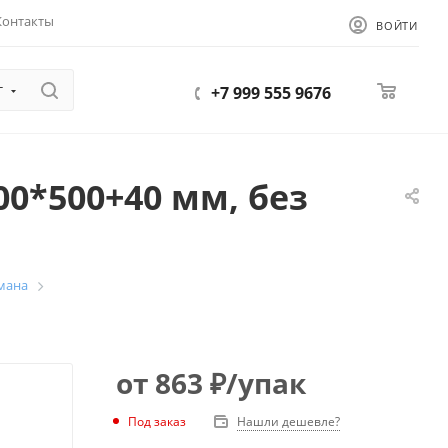
Контакты
ВОЙТИ
г
0
+7 999 555 9676
0*500+40 мм, без
мана
от
863
₽
/упак
Под заказ
Нашли дешевле?