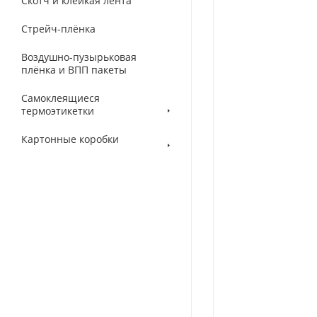
Скотч и клейкая лента
Стрейч-плёнка
Воздушно-пузырьковая
плёнка и ВПП пакеты
Самоклеящиеся
термоэтикетки
Картонные коробки