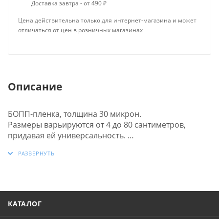
Доставка завтра - от 490 ₽
Цена действительна только для интернет-магазина и может
отличаться от цен в розничных магазинах
Описание
БОПП-пленка, толщина 30 микрон.
Размеры варьируются от 4 до 80 сантиметров,
придавая ей универсальность.
Пленка отличается высокой прочностью и
эффектным блеском.
Сварные швы выполнены аккуратно и прочно,
обеспечивая стойкость к механическим
воздействиям. Также, она оснащена клапаном для
удобства использования.
КАТАЛОГ
Липкая лента многоразовая, что добавляет удобства