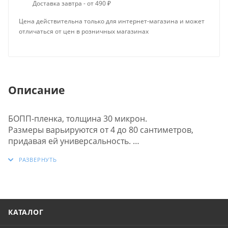
Доставка завтра - от 490 ₽
Цена действительна только для интернет-магазина и может
отличаться от цен в розничных магазинах
Описание
БОПП-пленка, толщина 30 микрон.
Размеры варьируются от 4 до 80 сантиметров,
придавая ей универсальность.
Пленка отличается высокой прочностью и
эффектным блеском.
Сварные швы выполнены аккуратно и прочно,
обеспечивая стойкость к механическим
воздействиям. Также, она оснащена клапаном для
удобства использования.
КАТАЛОГ
Липкая лента многоразовая, что добавляет удобства