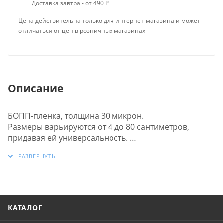
Доставка завтра - от 490 ₽
Цена действительна только для интернет-магазина и может
отличаться от цен в розничных магазинах
Описание
БОПП-пленка, толщина 30 микрон.
Размеры варьируются от 4 до 80 сантиметров,
придавая ей универсальность.
Пленка отличается высокой прочностью и
эффектным блеском.
Сварные швы выполнены аккуратно и прочно,
обеспечивая стойкость к механическим
воздействиям. Также, она оснащена клапаном для
удобства использования.
КАТАЛОГ
Липкая лента многоразовая, что добавляет удобства