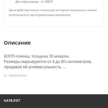
Доставка завтра - от 490 ₽
Цена действительна только для интернет-магазина и может
отличаться от цен в розничных магазинах
Описание
БОПП-пленка, толщина 30 микрон.
Размеры варьируются от 4 до 80 сантиметров,
придавая ей универсальность.
Пленка отличается высокой прочностью и
эффектным блеском.
Сварные швы выполнены аккуратно и прочно,
обеспечивая стойкость к механическим
воздействиям. Также, она оснащена клапаном для
удобства использования.
КАТАЛОГ
Липкая лента многоразовая, что добавляет удобства