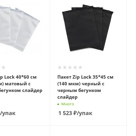
ip Lock 40*60 см
Пакет Zip Lock 35*45 см
м) матовый с
(140 мкм) черный с
бегунком слайдер
черным бегунком
слайдер
Много
/упак
1 523
₽
/упак