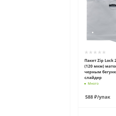
Пакет Zip Lock 
(120 мкм) мато
черным бегун
слайдер
Много
588
₽
/упак