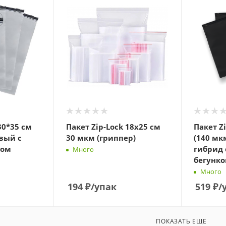
30*35 см
Пакет Zip-Lock 18х25 см
Пакет Z
вый с
30 мкм (гриппер)
(140 мк
ком
гибрид
Много
бегунко
Много
194
₽
/упак
519
₽
/
ПОКАЗАТЬ ЕЩЕ