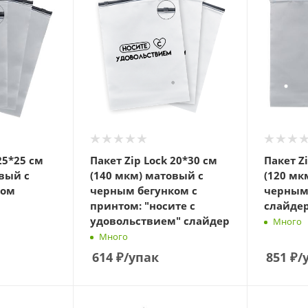
25*25 см
Пакет Zip Lock 20*30 см
Пакет Z
вый с
(140 мкм) матовый с
(120 мк
ком
черным бегунком с
черным
принтом: "носите с
слайде
удовольствием" слайдер
Много
Много
614
₽
/упак
851
₽
/