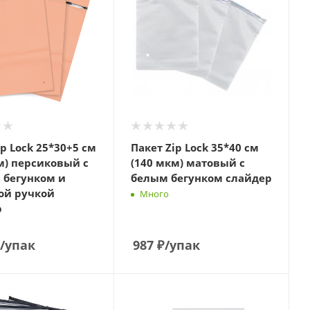
ip Lock 25*30+5 см
Пакет Zip Lock 35*40 см
м) персиковый с
(140 мкм) матовый с
 бегунком и
белым бегунком слайдер
ой ручкой
Много
р
/упак
987
₽
/упак