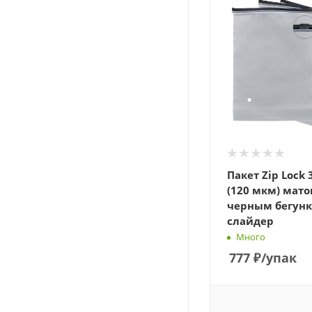
Пакет Zip Lock 
(120 мкм) мато
черным бегун
слайдер
Много
777
₽
/упак