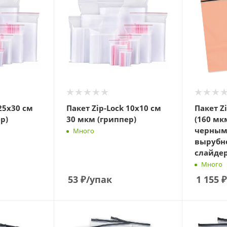
25х30 см
Пакет Zip-Lock 10х10 см
Пакет Z
р)
30 мкм (гриппер)
(160 мк
черным
Много
вырубн
слайде
Много
53
₽
/упак
1 155
₽