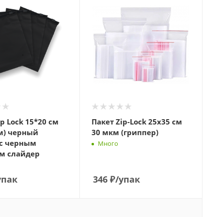
ip Lock 15*20 см
Пакет Zip-Lock 25х35 см
м) черный
30 мкм (гриппер)
 с черным
Много
м слайдер
упак
346
₽
/упак