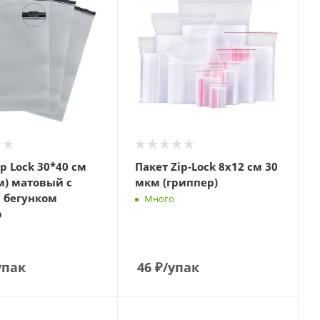
ip Lock 30*40 см
Пакет Zip-Lock 8х12 см 30
м) матовый с
мкм (гриппер)
 бегунком
Много
р
упак
46
₽
/упак