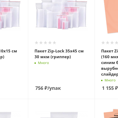
10х15 см
Пакет Zip-Lock 35х45 см
Пакет Z
р)
30 мкм (гриппер)
(160 мк
синим 
Много
вырубн
слайде
Много
756
₽
/упак
1 155
₽