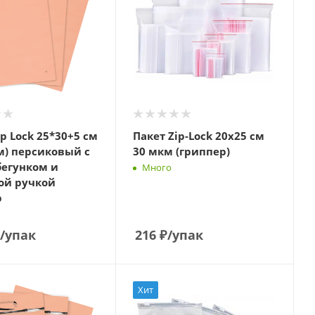
ip Lock 25*30+5 см
Пакет Zip-Lock 20х25 см
м) персиковый с
30 мкм (гриппер)
бегунком и
Много
ой ручкой
р
/упак
216
₽
/упак
Хит