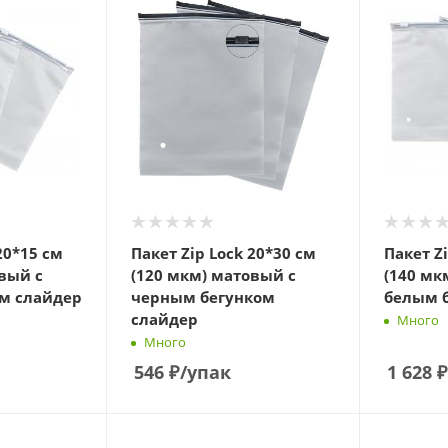
20*15 см
Пакет Zip Lock 20*30 см
Пакет Z
вый с
(120 мкм) матовый с
(140 мк
м слайдер
черным бегунком
белым 
слайдер
Много
Много
546
₽
/упак
1 628
₽