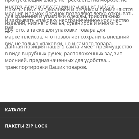
мнется, при эксплуатации не шуршит. Гибкая
Пакеты ЕВА с зип-молнией и бегунком применяются
молния и замок-бегунок позволяют легко открывать
для хранения и упаковки одежды, трикотажных
и закрывать упаковку неограниченное количество
изделий, нижнего белья, сувениров и многого
раз.
другого, а также для упаковки товара для
маркетплейсов, что позволяет сохранить внешний
вид не только упаковки, но и самого товара.
Данная позиция нашего сайта имеет преимущество
в виде вырубных ручек, расположенных зад зип-
молнией, предназначенных для удобства
транспортировки Ваших товаров.
КАТАЛОГ
ПАКЕТЫ ZIP LOCK